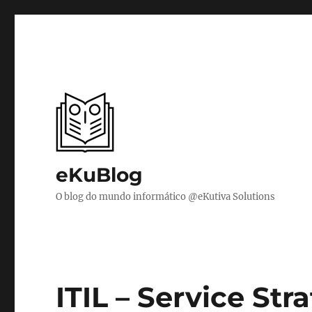
eKuBlog
O blog do mundo informático @eKutiva Solutions
ITIL – Service St