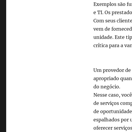
Exemplos são fu
e TI.
Os prestado
Com seus cliente
vem de forneced
unidade.
Este ti
crítica para a v
Um provedor de
apropriado quan
do negócio.
Nesse caso, voc
de serviços com
de
oportunidade
espalhados por 
oferecer
serviço