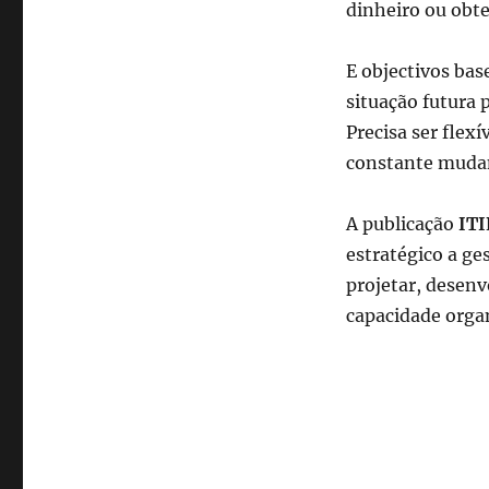
dinheiro ou obt
E objectivos bas
situação futura 
Precisa ser flex
constante muda
A publicação
ITI
estratégico a ge
p
rojetar, desen
capacidade organ