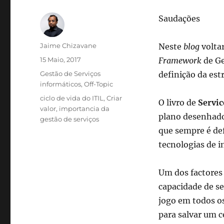
Saudações
Autor
Jaime Chizavane
Neste
blog
volta
Publicado
15 Maio, 2017
Framework
de Ge
em
Categorias
Gestão de Serviços
definição da est
informáticos
,
Off-Topic
Etiquetas
ciclo de vida do ITIL
,
Criar
O livro de
Servic
valor
,
importancia da
plano desenhado
gestão de serviços
que sempre é def
tecnologias de i
Um dos factores
capacidade de s
jogo em todos os
para salvar um c