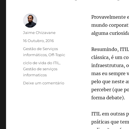
Provavelmente e
mundo corporativ
Autor
Jaime Chizavane
alguma curiosida
Publicado
16 Outubro, 2016
em
Categorias
Gestão de Serviços
Resumindo, ITIL
informáticos
,
Off-Topic
clássica, é um c
Etiquetas
ciclo de vida do ITIL
,
infraestrutura, 
Gestão de serviços
mas eu sempre vi
informaticos
pelo que neste a
sobre
Deixe um comentário
ITIL
perceber (que po
–
forma debate).
O
que
é
ITIL em outras 
e
práticas que tem
porquê?