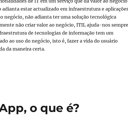
cionalidades de IT em um serviço que dá valor ao negócio
 adianta estar actualizado em infraestrutura e aplicaçõe
ao negócio, não adianta ter uma solução tecnológica
mente não criar valor ao negócio, ITIL ajuda-nos sempr
nfraestrutura de tecnologias de informação tem um
ado ao uso do negócio, isto é, fazer a vida do usuário
a da maneira certa.
ITIL – O que é e porquê?”
App, o que é?