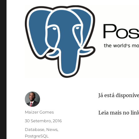
Já está disponív
Autor
Maizer Gomes
Leia mais no lin
Publicado
30 Setembro, 2016
em
Categorias
Database
,
News
,
PostgreSQL