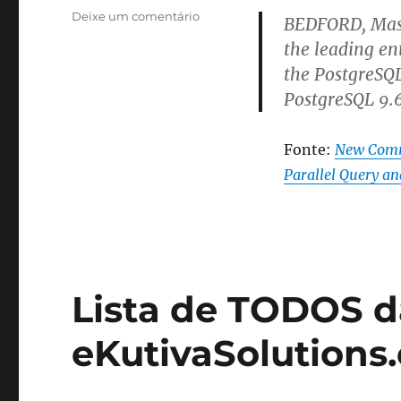
sobre
Deixe um comentário
BEDFORD, Mass
Disponível
the leading en
a
the PostgreSQ
nova
versão
PostgreSQL 9.6
9.6
PostgreSQL
com
Fonte:
New Commu
melhorias
Parallel Query an
na
parte
de
performance
e
escalabilidade
Lista de TODOS d
eKutivaSolutions