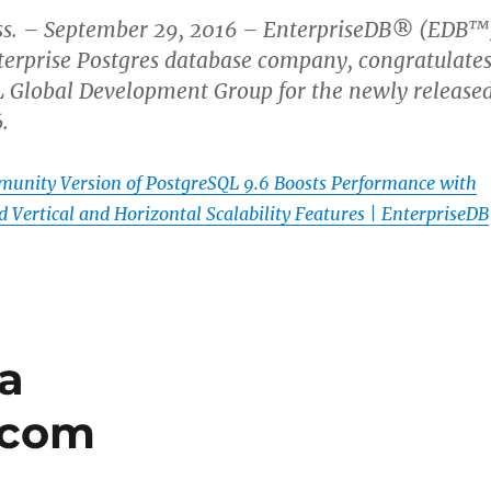
. – September 29, 2016 – EnterpriseDB® (EDB™
terprise Postgres database company, congratulate
L Global Development Group for the newly release
.
nity Version of PostgreSQL 9.6 Boosts Performance with
d Vertical and Horizontal Scalability Features | EnterpriseDB
a
.com