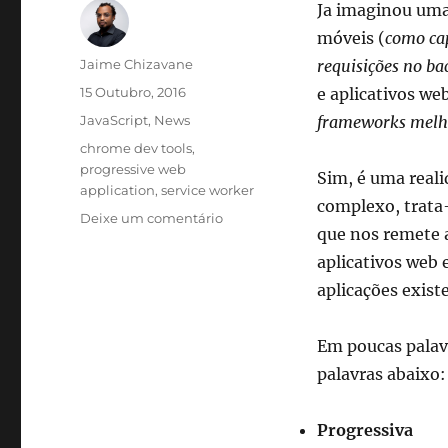
Ja imaginou uma 
móveis (
como cap
Autor
Jaime Chizavane
requisições no ba
Publicado
15 Outubro, 2016
e aplicativos web
em
Categorias
JavaScript
,
News
frameworks melho
Etiquetas
chrome dev tools
,
progressive web
Sim, é uma reali
application
,
service worker
complexo, trata
sobre
Deixe um comentário
que nos remete 
Progressive
Web
aplicativos web 
App,
aplicações exist
o
que
é?
Em poucas palav
palavras abaixo:
Progressiva